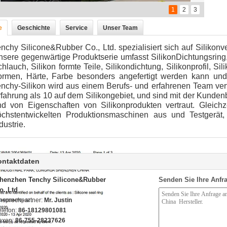
1
2
3
e
Geschichte
Service
Unser Team
nchy Silicone&Rubber Co., Ltd. spezialisiert sich auf Siliko
sere gegenwärtige Produktserie umfasst SilikonDichtungsring, 
hlauch, Silikon formte Teile, Silikondichtung, Silikonprofil, S
ormen, Härte, Farbe besonders angefertigt werden kann un
enchy-Silikon wird aus einem Berufs- und erfahrenen Team ver
fahrung als 10 auf dem Silikongebiet, und sind mit der Kunde
nd von Eigenschaften von Silikonprodukten vertraut. Gleichz
öchstentwickelten Produktionsmaschinen aus und Testgerät
dustrie.
ontaktdaten
henzhen Tenchy Silicone&Rubber
Senden Sie Ihre Anfra
o.,Ltd
nsprechpartner:
Mr. Justin
elefon:
86-18129801081
axen:
86-755-28237626