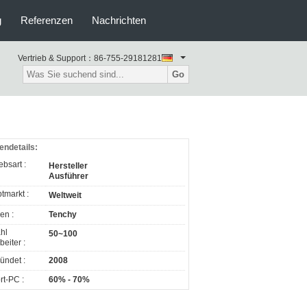
g
Referenzen
Nachrichten
Vertrieb & Support：
86-755-29181281
Go
endetails:
ebsart :
Hersteller
Ausführer
tmarkt :
Weltweit
en :
Tenchy
hl
50~100
beiter :
ündet :
2008
rt-PC :
60% - 70%