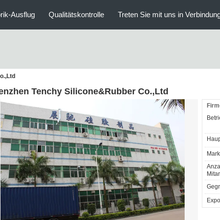
rik-Ausflug
Qualitätskontrolle
Treten Sie mit uns in Verbindun
.,Ltd
enzhen Tenchy Silicone&Rubber Co.,Ltd
Firm
Betri
Haup
Mark
Anza
Mitar
Gegr
Expo