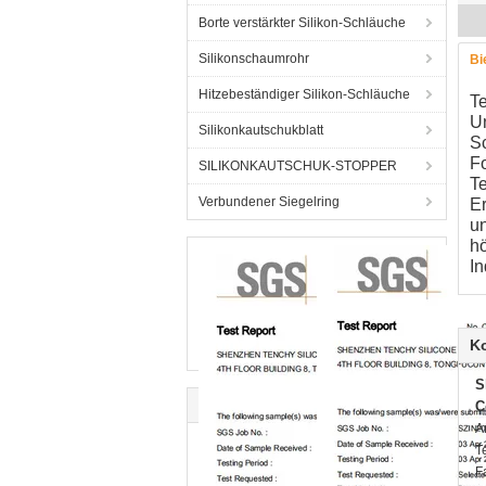
Borte verstärkter Silikon-Schläuche
Silikonschaumrohr
Bi
Hitzebeständiger Silikon-Schläuche
Te
Un
Silikonkautschukblatt
Sc
F
SILIKONKAUTSCHUK-STOPPER
T
Verbundener Siegelring
Er
u
h
In
K
S
C
A
T
F