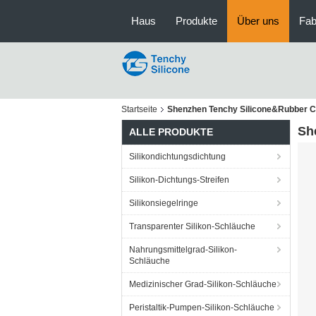
Haus
Produkte
Über uns
Fab
Startseite
Shenzhen Tenchy Silicone&Rubber Co
Sh
ALLE PRODUKTE
Silikondichtungsdichtung
Silikon-Dichtungs-Streifen
Silikonsiegelringe
Transparenter Silikon-Schläuche
Nahrungsmittelgrad-Silikon-
Schläuche
Medizinischer Grad-Silikon-Schläuche
Peristaltik-Pumpen-Silikon-Schläuche