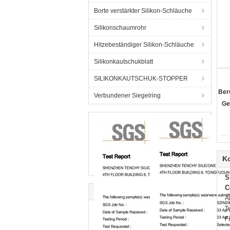
Borte verstärkter Silikon-Schläuche
Silikonschaumrohr
Hitzebeständiger Silikon-Schläuche
Silikonkautschukblatt
SILIKONKAUTSCHUK-STOPPER
Ber
Verbundener Siegelring
Ge
K
S
C
A
T
F