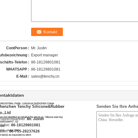
ContPerson :
Mr. Justin
ufsbezeichnung :
Export manager
schäfts-Telefon :
86-18129801081
WHATSAPP :
86-18129801081
E-Mail :
sales@tenchy.cn
ontaktdaten
henzhen Tenchy Silicone&Rubber
Senden Sie Ihre Anfra
o.,Ltd
nsprechpartner:
Mr. Justin
elefon:
86-18129801081
axen:
86-755-28237626