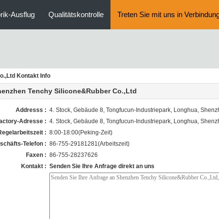
rik-Ausflug
Qualitätskontrolle
Treten Sie mit uns in Verbindun
.,Ltd Kontakt Info
henzhen Tenchy Silicone&Rubber Co.,Ltd
Addresss :
4. Stock, Gebäude 8, Tongfucun-Industriepark, Longhua, She
actory-Adresse :
4. Stock, Gebäude 8, Tongfucun-Industriepark, Longhua, She
Regelarbeitszeit :
8:00-18:00(Peking-Zeit)
schäfts-Telefon :
86-755-29181281(Arbeitszeit)
Faxen :
86-755-28237626
Kontakt :
Senden Sie Ihre Anfrage direkt an uns