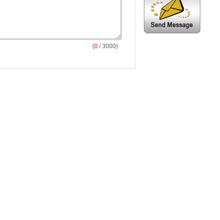
(
0
/ 3000)