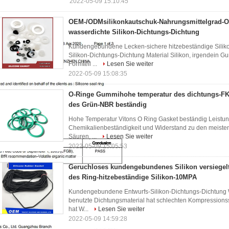
2022-05-09 15:10:45
OEM-/ODMsilikonkautschuk-Nahrungsmittelgrad-O
wasserdichte Silikon-Dichtungs-Dichtung
Kundengebundene Lecken-sichere hitzebeständige Silik
Silikon-Dichtungs-Dichtung Material Silikon, irgendein 
Formteil ...
Lesen Sie weiter
2022-05-09 15:08:35
O-Ringe Gummihohe temperatur des dichtungs-FK
des Grün-NBR beständig
Hohe Temperatur Vitons O Ring Gasket beständig Leistung
Chemikalienbeständigkeit und Widerstand zu den meiste
Säuren, ...
Lesen Sie weiter
2022-05-09 15:05:53
Geruchloses kundengebundenes Silikon versiegel
des Ring-hitzebeständige Silikon-10MPA
Kundengebundene Entwurfs-Silikon-Dichtungs-Dichtung W
benutzte Dichtungsmaterial hat schlechten Kompressions
hat W...
Lesen Sie weiter
2022-05-09 14:59:28