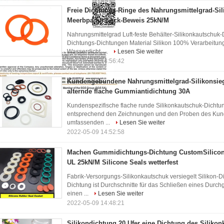
Freie Dichtungs-Ringe des Nahrungsmittelgrad-Sil
Meerbpa für Leck-Beweis 25kN/M
Nahrungsmittelgrad Luft-feste Behälter-Silikonkautschuk
Dichtungs-Dichtungen Material Silikon 100% Verarbeitun
Wasserdicht, ...
Lesen Sie weiter
2022-05-09 14:56:42
Kundengebundene Nahrungsmittelgrad-Silikonsie
alternde flache Gummiantidichtung 30A
Kundenspezifische flache runde Silikonkautschuk-Dichtu
entsprechend den Zeichnungen und den Proben des Kunde
umfassenden ...
Lesen Sie weiter
2022-05-09 14:52:58
Machen Gummidichtungs-Dichtung CustomSilicon
UL 25kN/M Silicone Seals wetterfest
Fabrik-Versorgungs-Silikonkautschuk versiegelt Silikon-
Dichtung ist Durchschnitte für das Schließen eines Durc
einen ...
Lesen Sie weiter
2022-05-09 14:48:21
Silikondichtung 20 Ufer eine Dichtung des Siliko