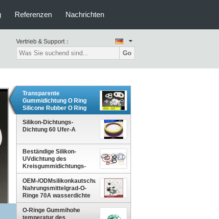
g
Referenzen
Nachrichten
Vertrieb & Support：
Go
Transparente
Gummidichtung O Ring
Silicone Rubber O Ring
Water Bottle Food Grade
Silikon-Dichtungs-
Dichtung 60 Ufer-A
Beständige Silikon-
UVdichtung des
Kreisgummidichtungs-
undichte Beweis-60A
OEM-/ODMsilikonkautschuk-
Nahrungsmittelgrad-O-
Ringe 70A wasserdichte
Silikon-Dichtungs-
Dichtung
O-Ringe Gummihohe
temperatur des