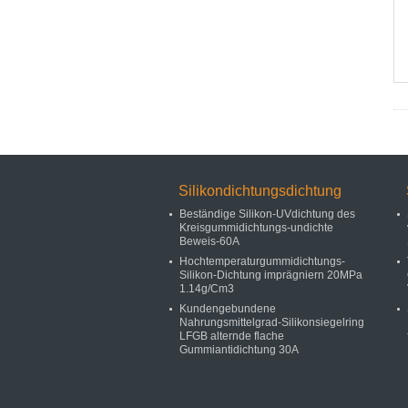
Silikondichtungsdichtung
Beständige Silikon-UVdichtung des
Kreisgummidichtungs-undichte
Beweis-60A
Hochtemperaturgummidichtungs-
Silikon-Dichtung imprägniern 20MPa
1.14g/Cm3
Kundengebundene
Nahrungsmittelgrad-Silikonsiegelring
LFGB alternde flache
Gummiantidichtung 30A