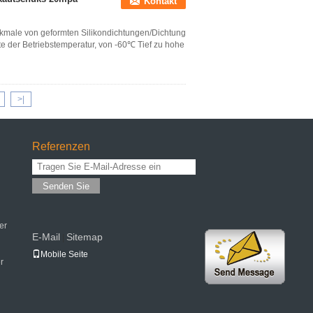
Kontakt
kmale von geformten Silikondichtungen/Dichtung
tte der Betriebstemperatur, von -60℃ Tief zu hohe
>|
Referenzen
Senden Sie
er
E-Mail
Sitemap
|
Mobile Seite
r