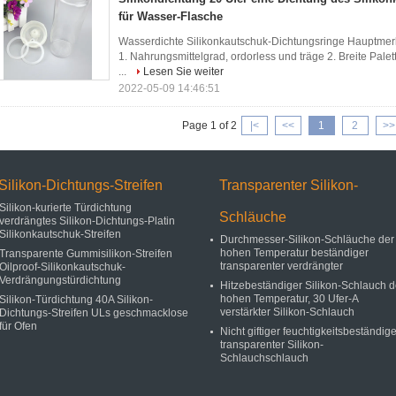
für Wasser-Flasche
Wasserdichte Silikonkautschuk-Dichtungsringe Hauptmer
1. Nahrungsmittelgrad, ordorless und träge 2. Breite Pale
...
Lesen Sie weiter
2022-05-09 14:46:51
Page 1 of 2
|<
<<
1
2
>>
Silikon-Dichtungs-Streifen
Transparenter Silikon-
Silikon-kurierte Türdichtung
Schläuche
verdrängtes Silikon-Dichtungs-Platin
Silikonkautschuk-Streifen
Durchmesser-Silikon-Schläuche der
hohen Temperatur beständiger
Transparente Gummisilikon-Streifen
transparenter verdrängter
Oilproof-Silikonkautschuk-
Verdrängungstürdichtung
Hitzebeständiger Silikon-Schlauch d
hohen Temperatur, 30 Ufer-A
Silikon-Türdichtung 40A Silikon-
verstärkter Silikon-Schlauch
Dichtungs-Streifen ULs geschmacklose
für Ofen
Nicht giftiger feuchtigkeitsbeständige
transparenter Silikon-
Schlauchschlauch