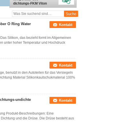
dichtungs-FKM Viton
Silikon-70A des Grün-
NBR beständig
ber O Ring Water
Kontakt
Das Silikon, das bezieht formt im Allgemeinen
den unter hoher Temperatur und Hochdruck
Kontakt
e, benutzt in den Autoteilen für das Versiegeln
ichtung Material Silikonkautschukmaterial 100%
chtungs-undichte
Kontakt
tung Produkt-Beschreibungen: Eine
e Dichtung und die Drüse. Die Drüse besteht aus