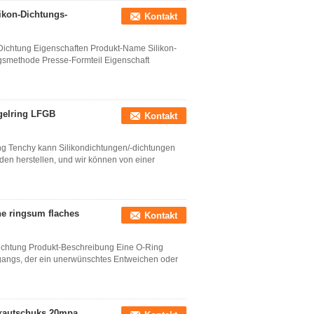
ikon-Dichtungs-
Kontakt
-Dichtung Eigenschaften Produkt-Name Silikon-
gsmethode Presse-Formteil Eigenschaft
gelring LFGB
Kontakt
ng Tenchy kann Silikondichtungen/-dichtungen
n herstellen, und wir können von einer
e ringsum flaches
Kontakt
Dichtung Produkt-Beschreibung Eine O-Ring
hgangs, der ein unerwünschtes Entweichen oder
nkautschuks 20mpa