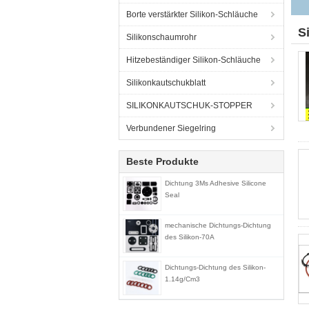
Borte verstärkter Silikon-Schläuche
S
Silikonschaumrohr
Hitzebeständiger Silikon-Schläuche
Silikonkautschukblatt
SILIKONKAUTSCHUK-STOPPER
Verbundener Siegelring
Beste Produkte
Dichtung 3Ms Adhesive Silicone
Seal
mechanische Dichtungs-Dichtung
des Silikon-70A
Dichtungs-Dichtung des Silikon-
1.14g/Cm3