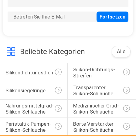
5
Silikonkautschukblatt
Beliebte Kategorien
Alle
Silikon-Dichtungs-
5
Silikondichtungsdichtung
Streifen
SILIKONKAUTSCHUK-
Transparenter 
Silikonsiegelringe
STOPPER
Silikon-Schläuche
Nahrungsmittelgrad-
Medizinischer Grad-
Silikon-Schläuche
Silikon-Schläuche
Peristaltik-Pumpen-
Borte Verstärkter 
Silikon-Schläuche
Silikon-Schläuche
11