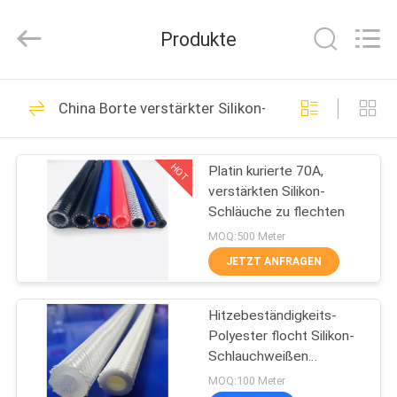
Fournisseur.
Copyright
©
Produkte
2021
-
2022
siliconesealgasket.com.
All
HAUS
15
Rights
Reserved.
China Borte verstärkter Silikon-Schläuche
Silikondichtungsdichtun
PRODUKTE
HOT
Platin kurierte 70A,
verstärkten Silikon-
ÜBER
Schläuche zu flechten
UNS
MOQ:500 Meter
JETZT ANFRAGEN
16
FABRIK-
Silikon-Dichtungs-
Hitzebeständigkeits-
AUSFLUG
Polyester flocht Silikon-
Streifen
Schlauchweißen
QUALITÄTSKONTROLLE
transparenten Silikon-
MOQ:100 Meter