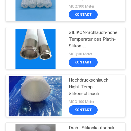
Silikonkautschuk-
MOQ:100 Meter
Schlauch-Schläuche
KONTAKT
23
Nahrungsmittelgrad-
SILIKON-Schlauch-hohe
Temperatur des Platin-
Silikon-Schläuche
Silikon-
Nahrungsmittelgrad-
MOQ:30 Meter
4MPA
KONTAKT
Hochdruckbeständig
Hochdruckschlauch
8
Hight Temp
Medizinischer Grad-
Silikonschlauch
Drahtverstärkter
MOQ:100 Meter
Silikon-Schläuche
Schlauch Knickschutz
KONTAKT
70A
Draht-Silikonkautschuk-