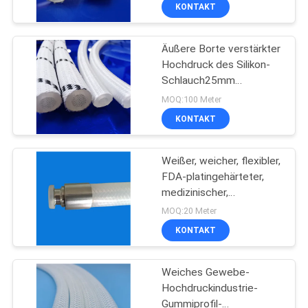
Schlauch
KONTAKT
TRETEN
Äußere Borte verstärkter
SIE
11
Hochdruck des Silikon-
MIT
Schlauch25mm
Silikonsiegelringe
UNS
beständig
MOQ:100 Meter
IN
KONTAKT
VERBINDUNG
Weißer, weicher, flexibler,
FDA-platingehärteter,
FORDERN
medizinischer,
14
lebensmittelechter,
SIE
MOQ:20 Meter
geflochtener, verstärkter
Transparenter
KONTAKT
EIN
Silikonkautschuk-
Schlauch für hohe
ZITAT
Silikon-Schläuche
Temperaturen
Weiches Gewebe-
Hochdruckindustrie-
NACHRICHTEN
Gummiprofil-