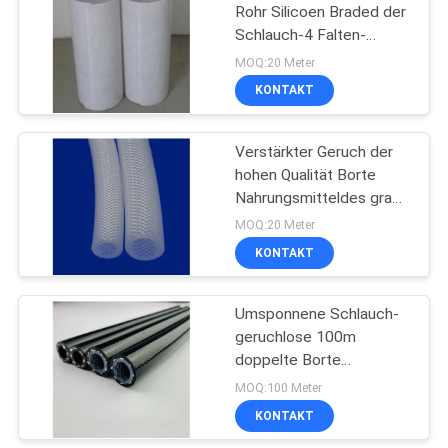
Rohr Silicoen Braded der
Schlauch-4 Falten-
5
304SS
MOQ:20 Meter
Peristaltik-Pumpen-
KONTAKT
Silikon-Schläuche
Verstärkter Geruch der
hohen Qualität Borte
Nahrungsmitteldes grad-
20M Silicone Tubing No
MOQ:20 Meter
KONTAKT
17
Borte verstärkter
Umsponnene Schlauch-
geruchlose 100m
Silikon-Schläuche
doppelte Borte
verstärkter Silikon-
MOQ:100 Meter
Schläuche
KONTAKT