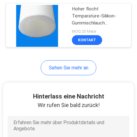
Hoher flocht
15
Temparature-Silikon-
Gummischlauch
Silikonschaumrohr
verstärktes Silikon das
MOQ:20 Meter
giftige Rohr nicht
KONTAKT
Sehen Sie mehr an
8
Hitzebeständiger
Hinterlass eine Nachricht
Silikon-Schläuche
Wir rufen Sie bald zurück!