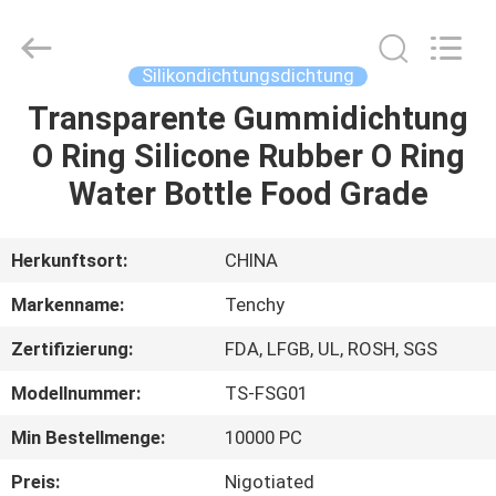
Supplier.
Copyright
©
2021
-
Silikondichtungsdichtung
2025
Shenzhen
Tenchy
Transparente Gummidichtung
HAUS
Silicone&Rubber
Co.,Ltd.
O Ring Silicone Rubber O Ring
All
Rights
Reserved.
PRODUKTE
Water Bottle Food Grade
ÜBER
Herkunftsort:
CHINA
UNS
Markenname:
Tenchy
Zertifizierung:
FDA, LFGB, UL, ROSH, SGS
FABRIK-
Modellnummer:
TS-FSG01
AUSFLUG
Min Bestellmenge:
10000 PC
QUALITÄTSKONTROLLE
Preis:
Nigotiated