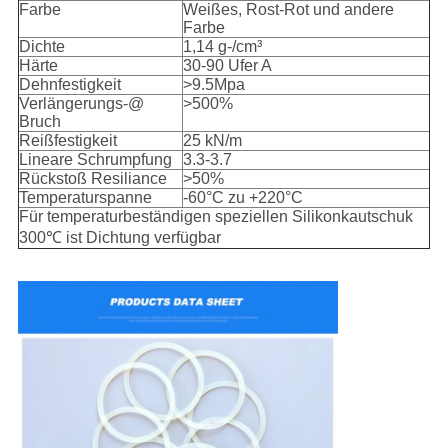
Farbe
Weißes, Rost-Rot und andere
Farbe
Dichte
1,14 g-/cm³
Härte
30-90 Ufer A
Dehnfestigkeit
>9.5Mpa
Verlängerungs-@
>500%
Bruch
Reißfestigkeit
25 kN/m
Lineare Schrumpfung
3.3-3.7
Rückstoß Resiliance
>50%
Temperaturspanne
-60°C zu +220°C
Für temperaturbeständigen speziellen Silikonkautschuk
300℃ ist Dichtung verfügbar