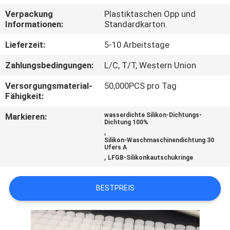
Verpackung
Plastiktaschen Opp und
TRETEN
Informationen:
Standardkarton.
SIE
Lieferzeit:
5-10 Arbeitstage
MIT
Zahlungsbedingungen:
L/C, T/T, Western Union
UNS
Versorgungsmaterial-
50,000PCS pro Tag
IN
Fähigkeit:
VERBINDUNG
Markieren:
wasserdichte Silikon-Dichtungs-
Dichtung 100%
,
NACHRICHTEN
Silikon-Waschmaschinendichtung 30
Ufers A
,
LFGB-Silikonkautschukringe
FORDERN
BESTPREIS
SIE
EIN
ZITAT