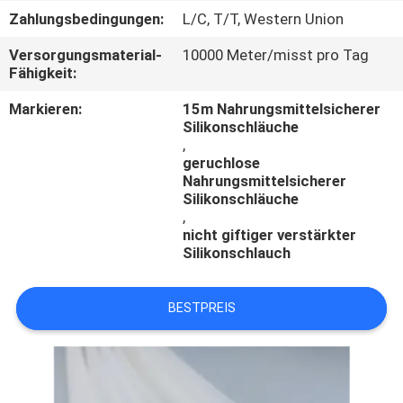
Zahlungsbedingungen:
L/C, T/T, Western Union
TRETEN
Versorgungsmaterial-
10000 Meter/misst pro Tag
SIE
Fähigkeit:
MIT
Markieren:
15m Nahrungsmittelsicherer
UNS
Silikonschläuche
,
IN
geruchlose
Nahrungsmittelsicherer
VERBINDUNG
Silikonschläuche
,
nicht giftiger verstärkter
FORDERN
Silikonschlauch
SIE
EIN
BESTPREIS
ZITAT
NACHRICHTEN