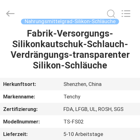
Fournisseur.
Copyright
©
2021
-
Nahrungsmittelgrad-Silikon-Schläuche
2022
siliconesealgasket.com.
All
Fabrik-Versorgungs-
HAUS
Rights
Reserved.
Silikonkautschuk-Schlauch-
PRODUKTE
Verdrängungs-transparenter
Silikon-Schläuche
ÜBER
UNS
Herkunftsort:
Shenzhen, China
Markenname:
Tenchy
FABRIK-
Zertifizierung:
FDA, LFGB, UL, ROSH, SGS
AUSFLUG
Modellnummer:
TS-FS02
QUALITÄTSKONTROLLE
Lieferzeit:
5-10 Arbeitstage