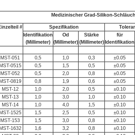
Medizinischer Grad-Silikon-Schläuc
inzelteil #
Spezifikation
Tolera
Identifikation
Od
Stärke
für
(Millimeter)
(Millimeter)
(Millimeter)
Identifikation
MST-051
0,5
1,0
0,3
±0.05
MST-0515
0,5
1,5
0,5
±0.05
MST-052
0,5
2,0
0,8
±0.05
MST-0819
0,8
1,9
0,6
±0.05
MST-12
1,0
2,0
0,5
±0.10
MST-13
1,0
3,0
1,0
±0.10
MST-14
1,0
4,0
1,5
±0.10
MST-1525
1,5
2,5
0,5
±0.10
MST-153
1,5
3,0
0,8
±0.10
MST-1632
1,6
3,2
0,8
±0.10