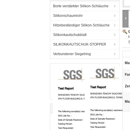
Borte verstärkter Silikon-Schläuche
Silikonschaumrohr
Hitzebeständiger Silikon-Schläuche
G
Silikonkautschukblatt
H
SILIKONKAUTSCHUK-STOPPER
Verbundener Siegelring
Mat
Fa
Zer
Ma