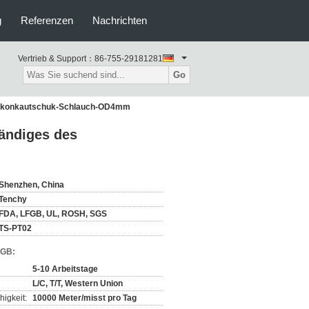
g
Referenzen
Nachrichten
Vertrieb & Support：
86-755-29181281
Go
Silikonkautschuk-Schlauch-OD4mm
tändiges des
Shenzhen, China
Tenchy
FDA, LFGB, UL, ROSH, SGS
TS-PT02
AGB:
5-10 Arbeitstage
L/C, T/T, Western Union
igkeit:
10000 Meter/misst pro Tag