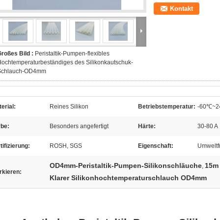
Kontakt
roßes Bild :
Peristaltik-Pumpen-flexibles
ochtemperaturbeständiges des Silikonkautschuk-
Schlauch-OD4mm
erial:
Reines Silikon
Betriebstemperatur:
-60℃~
rbe:
Besonders angefertigt
Härte:
30-80 A
tifizierung:
ROSH, SGS
Eigenschaft:
Umweltfr
OD4mm-Peristaltik-Pumpen-Silikonschläuche
15m 
,
rkieren:
Klarer Silikonhochtemperaturschlauch OD4mm