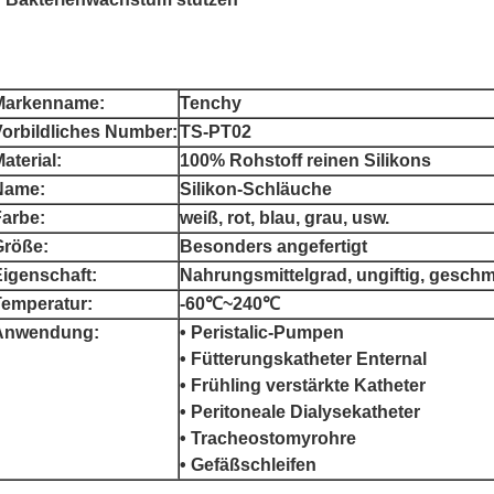
Markenname:
Tenchy
Vorbildliches Number:
TS-PT02
aterial:
100% Rohstoff reinen Silikons
Name:
Silikon-Schläuche
Farbe:
weiß, rot, blau, grau, usw.
Größe:
Besonders angefertigt
igenschaft:
Nahrungsmittelgrad, ungiftig, gesch
Temperatur:
-60℃~240℃
Anwendung:
• Peristalic-Pumpen
• Fütterungskatheter Enternal
• Frühling verstärkte Katheter
• Peritoneale Dialysekatheter
• Tracheostomyrohre
• Gefäßschleifen