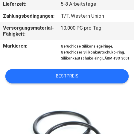
Lieferzeit:
5-8 Arbeitstage
TRETEN
Zahlungsbedingungen:
T/T, Western Union
SIE
Versorgungsmaterial-
10.000 PC pro Tag
MIT
Fähigkeit:
UNS
Markieren:
,
Geruchlose Silikonsiegelringe
,
IN
Geruchloser Silikonkautschuko-ring
Silikonkautschuko-ring LÄRM-ISO 3601
VERBINDUNG
BESTPREIS
NACHRICHTEN
FORDERN
SIE
EIN
ZITAT