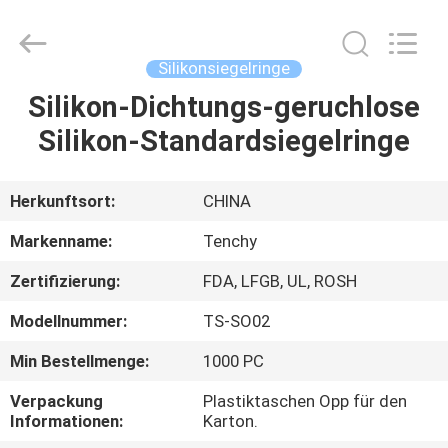
Supplier.
Copyright
©
2021
-
Silikonsiegelringe
2025
Shenzhen
Tenchy
Silikon-Dichtungs-geruchlose
HAUS
Silicone&Rubber
Co.,Ltd.
Silikon-Standardsiegelringe
All
Rights
Reserved.
PRODUKTE
Herkunftsort:
CHINA
ÜBER
Markenname:
Tenchy
UNS
Zertifizierung:
FDA, LFGB, UL, ROSH
Modellnummer:
TS-SO02
FABRIK-
AUSFLUG
Min Bestellmenge:
1000 PC
Verpackung
Plastiktaschen Opp für den
Informationen:
Karton.
QUALITÄTSKONTROLLE