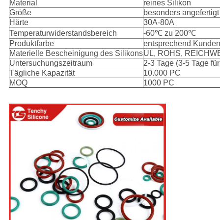
Material
reines Silikon
Größe
besonders angefertigt
Härte
30A-80A
Temperaturwiderstandsbereich
-60℃ zu 200℃
Produktfarbe
entsprechend Kunden
Materielle Bescheinigung des Silikons
UL, ROHS, REICHWE
Untersuchungszeitraum
2-3 Tage (3-5 Tage f
Tägliche Kapazität
10.000 PC
MOQ
1000 PC