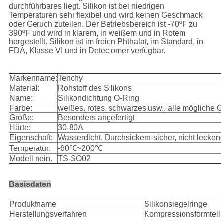
durchführbares liegt. Silikon ist bei niedrigen
Temperaturen sehr flexibel und wird keinen Geschmack
oder Geruch zuteilen. Der Betriebsbereich ist -70ºF zu
390ºF und wird in klarem, in weißem und in Rotem
hergestellt. Silikon ist im freien Phthalat, im Standard, in
FDA, Klasse VI und in Detectomer verfügbar.
Markenname:
Tenchy
Material:
Rohstoff des Silikons
Name:
Silikondichtung O-Ring
Farbe:
weißes, rotes, schwarzes usw., alle mögliche
Größe:
Besonders angefertigt
Härte:
30-80A
Eigenschaft:
Wasserdicht, Durchsickern-sicher, nicht lecken
Temperatur:
-60℃~200℃
Modell nein.
TS-SO02
Basisdaten
Produktname
Silikonsiegelringe
Herstellungsverfahren
Kompressionsformteil