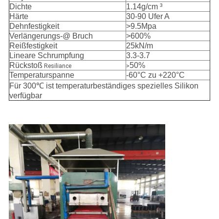
Dichte
1.14g/cm ³
Härte
30-90 Ufer A
Dehnfestigkeit
>9.5Mpa
Verlängerungs-@ Bruch
>600%
Reißfestigkeit
25kN/m
Lineare Schrumpfung
3.3-3.7
Rückstoß
50%
Resiliance
>
Temperaturspanne
-60°C zu +220°C
Für 300℃ ist temperaturbeständiges spezielles Silikon
verfügbar