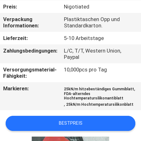
Preis:
Nigotiated
TRETEN
Verpackung
Plastiktaschen Opp und
SIE
Informationen:
Standardkarton.
MIT
Lieferzeit:
5-10 Arbeitstage
UNS
Zahlungsbedingungen:
L/C, T/T, Western Union,
IN
Paypal
VERBINDUNG
Versorgungsmaterial-
10,000pcs pro Tag
Fähigkeit:
NACHRICHTEN
Markieren:
,
25kN/m hitzebeständiges Gummiblatt
FDA-alterndes
Hochtemperatursilikonantiblatt
,
25kN/m Hochtemperatursilikonblatt
FORDERN
SIE
BESTPREIS
EIN
ZITAT