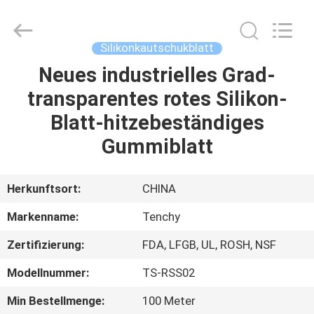
Supplier.
Copyright
©
2021
-
Silikonkautschukblatt
2025
Shenzhen
Tenchy
Neues industrielles Grad-
HAUS
Silicone&Rubber
Co.,Ltd.
transparentes rotes Silikon-
All
Rights
Reserved.
PRODUKTE
Blatt-hitzebeständiges
Gummiblatt
ÜBER
UNS
Herkunftsort:
CHINA
Markenname:
Tenchy
FABRIK-
Zertifizierung:
FDA, LFGB, UL, ROSH, NSF
AUSFLUG
Modellnummer:
TS-RSS02
QUALITÄTSKONTROLLE
Min Bestellmenge:
100 Meter