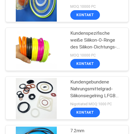
Silikonkautschukdichtung
MOQ:10000 PC
für luftdichte Box
KONTAKT
SITEMAP
Kundenspezifische
PRIVACY
weiße Silikon-O-Ringe
POLICY
des Silikon-Dichtungs-
Nahrungsmittelgrad-30A
MOQ:10000 PC
wasserundurchlässig
KONTAKT
Kundengebundene
Nahrungsmittelgrad-
Silikonsiegelring LFGB
alternde flache
Nigotiated MOQ:1000 PC
Gummiantidichtung 30A
KONTAKT
7.2mm