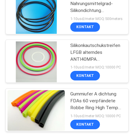
Nahrungsmittelgrad-
Silikondichtung
Dichtungsring für
1-10usd/meter MOQ:500meters
sofortigen
KONTAKT
Dampfkochtopf
Silikonkautschukstreifen
LFGB alterndes
ANTI40MPA
verpfändete Siegelring
1-10usd/meter MOQ:10000 PC
für frischen Kasten
KONTAKT
Gummiufer A dichtung
FDAs 60 verpfändete
Robbe Ring High Temp
Resistant für
1-10usd/meter MOQ:10000 PC
Nahrungsmittelbehälter
KONTAKT