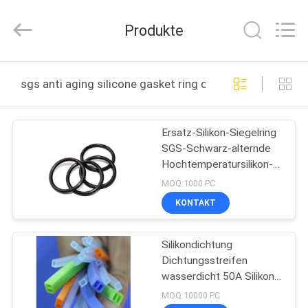
Tenchy
Silicone&Rubber
Co.,Ltd.
Produkte
All
Rights
Reserved.
HAUS
sgs anti aging silicone gasket ring online manufacture
PRODUKTE
Ersatz-Silikon-Siegelring
SGS-Schwarz-alternde
ÜBER
Hochtemperatursilikon-
UNS
Antio-Ringe
MOQ:1000 PC
KONTAKT
FABRIK-
Silikondichtung
AUSFLUG
Dichtungsstreifen
wasserdicht 50A Silikon-
QUALITÄTSKONTROLLE
O-Ringe
MOQ:10000 PC