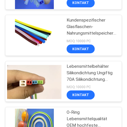
Lebensmittelqualität kein
KONTAKT
Geruch
TRETEN
Kundenspezifischer
SIE
Glasflaschen-
MIT
Nahrungsmittelspeicher-
UNS
Dichtungs-Behälter-
MOQ:10000 PC
Nahrungsmittelgrad-
IN
KONTAKT
Silikon-O-Ring
VERBINDUNG
Lebensmittelbehälter
Silikondichtung Ungiftig
NACHRICHTEN
70A Silikondichtung
Lebensmittelbehälter
MOQ:10000 PC
aus Kunststoff in
FORDERN
KONTAKT
Lebensmittelqualität
SIE
O-Ring
EIN
Lebensmittelqualität
ZITAT
OEM hochfeste